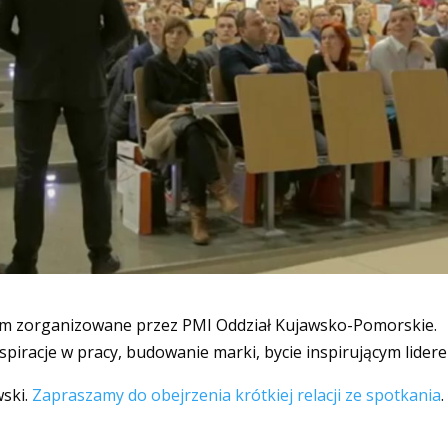
ium zorganizowane przez PMI Oddział Kujawsko-Pomorskie.
iracje w pracy, budowanie marki, bycie inspirującym lider
ski.
Zapraszamy do obejrzenia krótkiej relacji ze spotkania
.