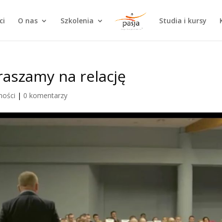
ci
O nas
Szkolenia
Studia i kursy
praszamy na relację
ności
|
0 komentarzy